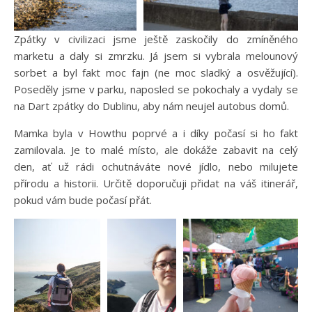
Zpátky v civilizaci jsme ještě zaskočily do zmíněného
marketu a daly si zmrzku. Já jsem si vybrala melounový
sorbet a byl fakt moc fajn (ne moc sladký a osvěžující).
Poseděly jsme v parku, naposled se pokochaly a vydaly se
na Dart zpátky do Dublinu, aby nám neujel autobus domů.
Mamka byla v Howthu poprvé a i díky počasí si ho fakt
zamilovala. Je to malé místo, ale dokáže zabavit na celý
den, ať už rádi ochutnáváte nové jídlo, nebo milujete
přírodu a historii. Určitě doporučuji přidat na váš itinerář,
pokud vám bude počasí přát.