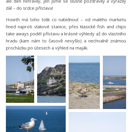
ale den netrávily, jen jsme se slušně pozdravily a vyrazily
dál – do srdce přístavu!
Howth má toho tolik co nabídnout – od malého marketu
hned naproti vlakové stanice, přes klasické fish and chips
take aways podél přístavu a krásné výhledy až do vlastního
hradu (kam nám to časově nevyšlo) a nechvalně známou
procházku po útesech a výhled na maják.