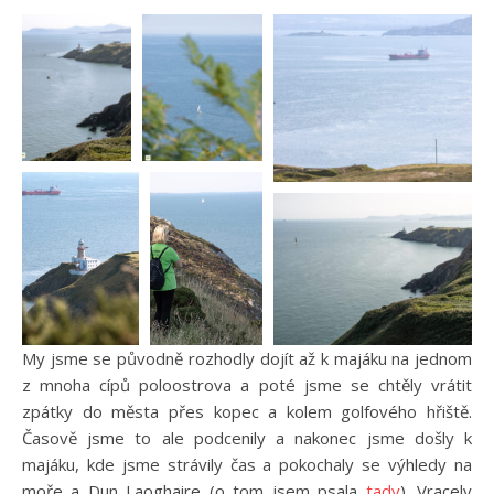
My jsme se původně rozhodly dojít až k majáku na jednom
z mnoha cípů poloostrova a poté jsme se chtěly vrátit
zpátky do města přes kopec a kolem golfového hřiště.
Časově jsme to ale podcenily a nakonec jsme došly k
majáku, kde jsme strávily čas a pokochaly se výhledy na
moře a Dun Laoghaire (o tom jsem psala
tady
). Vracely