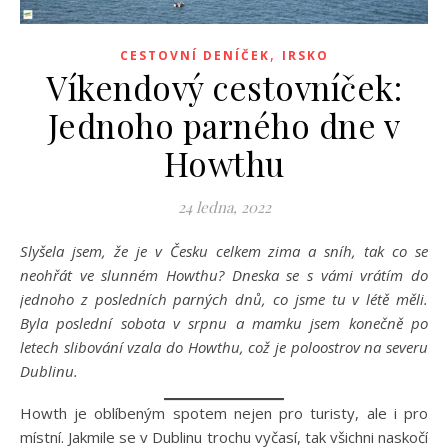
,
CESTOVNÍ DENÍČEK
IRSKO
Víkendový cestovníček:
Jednoho parného dne v
Howthu
24 ledna, 2022
Slyšela jsem, že je v Česku celkem zima a sníh, tak co se
neohřát ve slunném Howthu? Dneska se s vámi vrátím do
jednoho z posledních parných dnů, co jsme tu v létě měli.
Byla poslední sobota v srpnu a mamku jsem konečně po
letech slibování vzala do Howthu, což je poloostrov na severu
Dublinu.
Howth je oblíbeným spotem nejen pro turisty, ale i pro
místní. Jakmile se v Dublinu trochu vyčasí, tak všichni naskočí