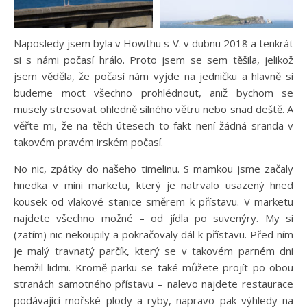
Naposledy jsem byla v Howthu s V. v dubnu 2018 a tenkrát
si s námi počasí hrálo. Proto jsem se sem těšila, jelikož
jsem věděla, že počasí nám vyjde na jedničku a hlavně si
budeme moct všechno prohlédnout, aniž bychom se
musely stresovat ohledně silného větru nebo snad deště. A
věřte mi, že na těch útesech to fakt není žádná sranda v
takovém pravém irském počasí.
No nic, zpátky do našeho timelinu. S mamkou jsme začaly
hnedka v mini marketu, který je natrvalo usazený hned
kousek od vlakové stanice směrem k přístavu. V marketu
najdete všechno možné – od jídla po suvenýry. My si
(zatím) nic nekoupily a pokračovaly dál k přístavu. Před ním
je malý travnatý parčík, který se v takovém parném dni
hemžil lidmi. Kromě parku se také můžete projít po obou
stranách samotného přístavu – nalevo najdete restaurace
podávající mořské plody a ryby, napravo pak výhledy na