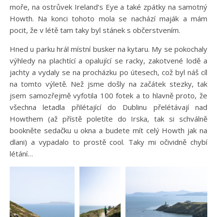
moře, na ostrůvek Ireland’s Eye a také zpátky na samotný
Howth. Na konci tohoto mola se nachází maják a mám
pocit, že v létě tam taky byl stánek s občerstvením.
Hned u parku hrál místní busker na kytaru. My se pokochaly
výhledy na plachtící a opalující se racky, zakotvené lodě a
jachty a vydaly se na procházku po útesech, což byl náš cíl
na tomto výletě. Než jsme došly na začátek stezky, tak
jsem samozřejmě vyfotila 100 fotek a to hlavně proto, že
všechna letadla přilétající do Dublinu přelétávají nad
Howthem (až přístě poletíte do Irska, tak si schválně
bookněte sedačku u okna a budete mít celý Howth jak na
dlani) a vypadalo to prostě cool. Taky mi očividně chybí
létání…