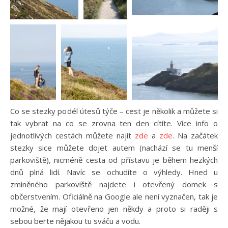
Co se stezky podél útesů týče – cest je několik a můžete si
tak vybrat na co se zrovna ten den cítíte. Více info o
jednotlivých cestách můžete najít
zde
a
zde
. Na začátek
stezky sice můžete dojet autem (nachází se tu menší
parkoviště), nicméně cesta od přístavu je během hezkých
dnů plná lidí. Navíc se ochudíte o výhledy. Hned u
zmíněného parkoviště najdete i otevřený domek s
občerstvením. Oficiálně na Google ale není vyznačen, tak je
možné, že mají otevřeno jen někdy a proto si raději s
sebou berte nějakou tu sváču a vodu.