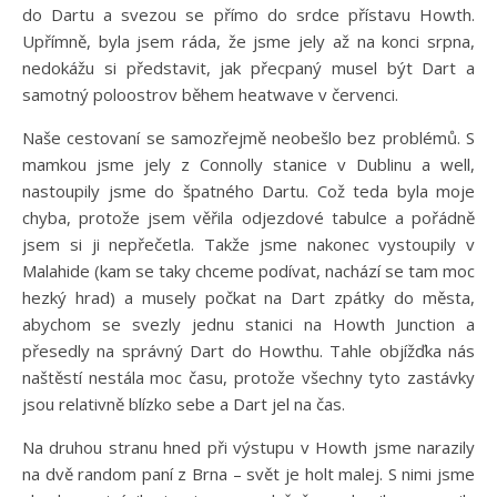
do Dartu a svezou se přímo do srdce přístavu Howth.
Upřímně, byla jsem ráda, že jsme jely až na konci srpna,
nedokážu si představit, jak přecpaný musel být Dart a
samotný poloostrov během heatwave v červenci.
Naše cestovaní se samozřejmě neobešlo bez problémů. S
mamkou jsme jely z Connolly stanice v Dublinu a well,
nastoupily jsme do špatného Dartu. Což teda byla moje
chyba, protože jsem věřila odjezdové tabulce a pořádně
jsem si ji nepřečetla. Takže jsme nakonec vystoupily v
Malahide (kam se taky chceme podívat, nachází se tam moc
hezký hrad) a musely počkat na Dart zpátky do města,
abychom se svezly jednu stanici na Howth Junction a
přesedly na správný Dart do Howthu. Tahle objížďka nás
naštěstí nestála moc času, protože všechny tyto zastávky
jsou relativně blízko sebe a Dart jel na čas.
Na druhou stranu hned při výstupu v Howth jsme narazily
na dvě random paní z Brna – svět je holt malej. S nimi jsme